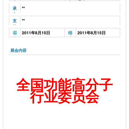
会
办
员会
地
单
承
**
点
位
办
单
支
**
位
持
单
召
2011年8月15日
结
2011年8月15日
位
开
束
时
时
间
间
展会内容
全国功能高分子
行业委员会