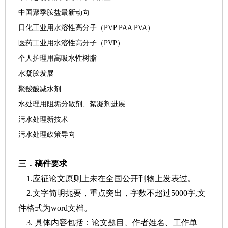
中国聚季胺盐最新动向
日化工业用水溶性高分子（
PVP PAA PVA
）
医药工业用水溶性高分子（
PVP
）
个人护理用高吸水性树脂
水凝胶发展
聚羧酸减水剂
水处理用阻垢分散剂、絮凝剂进展
污水处理新技术
污水处理政策导向
三．稿件要求
1.
应征论文原则上未在全国公开刊物上发表过。
2.
文字简明扼要，重点突出，字数不超过
5000
字
,
文
件格式为
word
文档。
3.
具体内容包括：论文题目、作者姓名、工作单