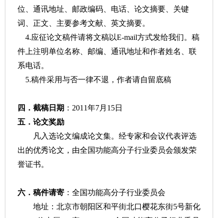
位、通讯地址、邮政编码、电话、论文摘要、关键
词、正文、主要参考文献、英文摘要。
4.
应征论文稿件请将文稿以
E-mail
方式发给我们。稿
件上注明单位名称、邮编、通讯地址和作者姓名、联
系电话。
5.
稿件采用与否一律不退，作者请自留底稿
四．截稿日期
：
2011
年
7
月
15
日
五．论文奖励
凡入选论文编成论文集。经专家和会议代表评选
出的优秀论文，由全国功能高分子行业委员会颁发荣
誉证书。
六．稿件请寄
：全国功能高分子行业委员会
地址：北京市朝阳区和平街北口樱花东街
5
号新化