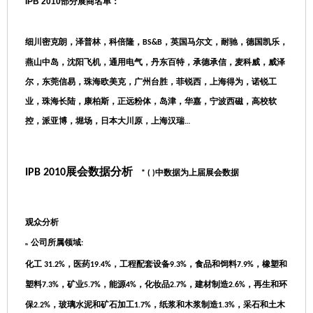
IPB 2010
部分展商名单：
细川密克朗，泽普林，科倍隆，
，
英国马尔文，耐驰，德国凯乐，
BS&B
燕山中岛，沈阳飞机，通用电气，丹东百特，承德承信，麦科威，威泽
尔，东莞信易，珠海欧美克，广州台胜，菲锐西，上海得为，诺锐工
业，珠海长陆，康柏斯，正远粉体，岛津，华嘉，宁波西磁，高校软
控，派亚博，堀场，日本大川原，上海汉瑞
…
IPB
2010展会数据分析
中数据为上届展会数据
* ( )
观众分析
公司所属领域
:
n
化工
，医药
，工程配套设备
，食品和饲料
，橡塑和
31.2%
19.4%
9.3%
7.9%
塑料
，矿业
，能源
，化妆品
，建材制造
，再生和环
7.3%
5.7%
4%
2.7%
2.6%
保
，玻璃水泥和矿石加工
，纸浆和木浆制造
，采石和土木
2.2%
1.7%
1.3%