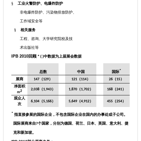
§
工业火警防护、电爆炸防护
非电爆炸防护、污染物排放防护、
工作域安全等
§
相关服务
工程、咨询、大学研究院校及技
术出版社等
IPB 2010
回顾
* ( )
中数据为上届展会数据
*
总数
中国
国际
展商
（
）
（
）
（
）
147
129
121
114
26
15
净面积
（
）
（
）
（
）
2,038
1,943
1,870
1,702
168
241
2
m
观众人
（
）
（
）
（
）
6,104
5,166
5,649
4,912
455
254
次
*
指直接参展的国际企业，不包含国际企业在国内的办事处或子公司。
国际展商来自
个国家，分别为德国、荷兰、日本、英国、意大利、捷
7
克和新加坡。