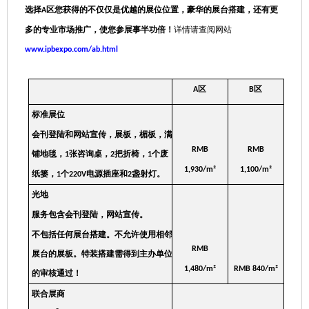
选择
区您获得的不仅仅是优越的展位位置，豪华的展台搭建，还有更
A
多的专业市场推广，使您参展事半功倍！
详情请查阅网站
www.ipbexpo.com/ab.html
区
区
A
B
标准展位
会刊登陆和网站宣传，展板，楣板，满
RMB
RMB
铺地毯，
张咨询桌，
把折椅，
个废
1
2
1
1,930/m
²
1
,
100/m
²
纸篓，
个
电源插座和
盏射灯
。
1
220V
2
光地
服务包含会刊登陆，网站宣传。
不包括任何展台搭建。不允许使用相邻
RMB
展台的展板。特装搭建需得到主办单位
1,480/m
²
RMB 840/m
²
的审核通过！
联合展商