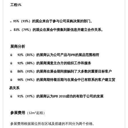
工程
1%
（
95%
93%
）的观众来自于参与公司采购决策的部门。
n
（
83%
79%
）的观众在展会中搜集到新信息并建立合作关系。
n
展商分析
ü
（
）的展商认为公司产品与
92%
85%
IPB
的展品范围相符
ü
（
92%
88%
）的展商满意主办方的组织工作和服务
ü
（
86
%
93%
）的展商在展会期间接触到了大多数的重要目标客户
ü
（
）的展商期待着后期与在展会中已有联系的客户建立贸
96%
94%
易关系
ü
（
）的展商认为
成功的有助于公司的发展
91%
97%
IPB 2010
参展费用
2
（
起租
）
12
m
参展费用根据展位所在区域及搭建的不同分为两个价格。