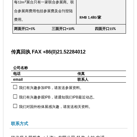
2
每
展台只有一家联合参展商。联
12m
合参展商费用包括参展费及会刊登陆
家
RMB 1,480/
费用。
两面开口
三面开口
四面开口
+5%
+10%
15%
传真回执
FAX +86(0)21.52284012
公司名称
电话
传真
email
联系人
□
我们有兴趣参加
IPB
，请发送参展资料。
□
我们有兴趣参观
IPB
，请通知我们
IPB
最近动态。
□
我们对国外粉体展感兴趣，请发送相关资料。
联系方式