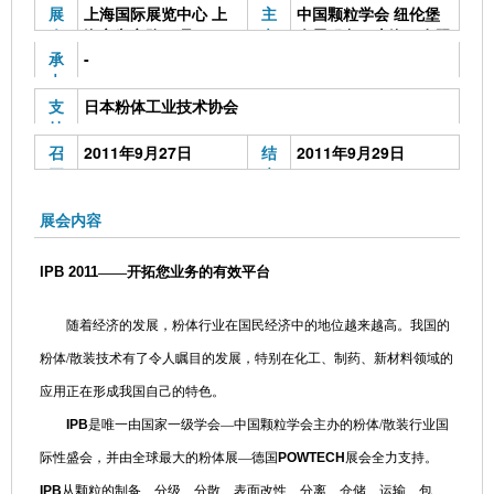
展
上海国际展览中心 上
主
中国颗粒学会 纽伦堡
会
海市兴义路77号
办
会展服务（上海）有限
地
单
公司 上海环球展览有
承
-
点
位
限公司
办
单
支
日本粉体工业技术协会
位
持
单
召
2011年9月27日
结
2011年9月29日
位
开
束
时
时
间
间
展会内容
IPB
2011
——开拓您业务的有效平台
随着经济的发展，粉体行业在国民经济中的地位越来越高。
我国的
粉体
/
散装技术有了令人瞩目的发展
，
特别在化工、制药、新材料领域的
应用正在形成我国自己的特色
。
IPB
是唯一由国家一级学会—中国颗粒学会主办的粉体
/
散装行业国
际性盛会，并由全球最大的粉体展—德国
POWTECH
展会全力支持。
IPB
从
颗粒的制备、分级、分散、表面改性、分离、仓储、运输、包